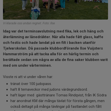
Vi klarade oss undan regnet. Foto: Ilse
Idag var det terminsavslutning med fika, lek och häng och
återlämning av lånedräkter.
När alla hade fått glass, kaffe
och festis och hade landat på en filt i backen utanför
Tjelvarskolan. Då passade klubbordförande Ilse Vuijsters
Hammarström på att tacka alla för en härlig termin och
berättade sedan om några av alla de fina saker klubben varit
med om under vårterminen.
Visste ni att vi under våren har:
tränat över 100 judopass.
haft 8 temaveckor med judons värdegrundsord.
haft läger med gästtränare Tomas Rindqvist, från IK Södra
har anordnat KM där många tävlat för första gången, men
också deltagit på många tävlingar på fastlandet och fått