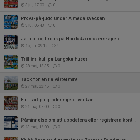
3 jul, 17:00
0
Prova-på-judo under Almedalsveckan
3 jul, 06:43
0
Jarmo tog brons på Nordiska mästerskapen
15 jun, 09:15
4
Trill int ikull på Langska huset
28 maj, 18:35
0
Tack för en fin vårtermin!
27 maj, 22:45
0
Full fart på graderingen i veckan
21 maj, 07:00
0
Påminnelse om att uppdatera eller registrera konto på SmoothComp
13 maj, 12:00
0