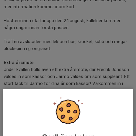
mer information kommer inom kort.
Höstterminen startar upp den 24 augusti, kallelser kommer
några dagar innan första passen.
Träffen avslutades med lek och bus, krocket, kubb och mega-
plockepinn i gröngräset.
Extra årsmöte
Under kvällen hölls även ett extra årsmöte, där Fredrik Jonsson
valdes in som kassör och Jarmo valdes om som suppleant. Ett
stort tack till Jarmo för dina år som kassör! Välkommen in i
styrelsen Fredrik!
Lånedräkt
Om du inte hunnit lämna in din lånedräkt finns det fortfarande
möjlighet under torsdagskvällarna, eller hör av er till oss via e-
post.
Om du vill beställa en egen dräkt finns det mer information under