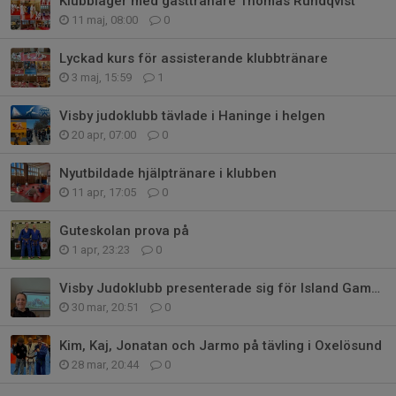
Klubbläger med gästtränare Thomas Rundqvist
11 maj, 08:00
0
Lyckad kurs för assisterande klubbtränare
3 maj, 15:59
1
Visby judoklubb tävlade i Haninge i helgen
20 apr, 07:00
0
Nyutbildade hjälptränare i klubben
11 apr, 17:05
0
Guteskolan prova på
1 apr, 23:23
0
Visby Judoklubb presenterade sig för Island Games styrelse
30 mar, 20:51
0
Kim, Kaj, Jonatan och Jarmo på tävling i Oxelösund
28 mar, 20:44
0