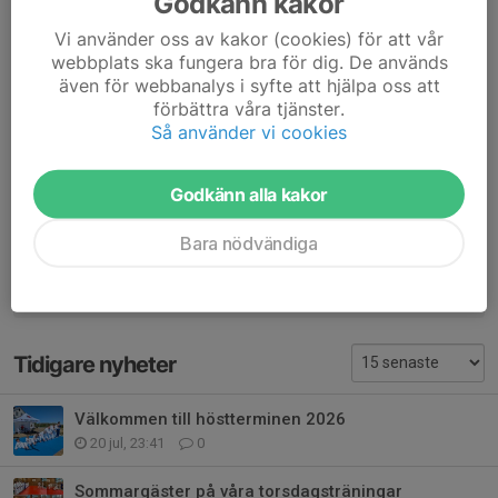
Godkänn kakor
fliken
Besällning.
Vi använder oss av kakor (cookies) för att vår
webbplats ska fungera bra för dig. De används
Ha en riktigt fin sommar!
även för webbanalys i syfte att hjälpa oss att
Önskar styrelsen och tränarna
förbättra våra tjänster.
Så använder vi cookies
Dela nyhet
Godkänn alla kakor
Kommentarer
Bara nödvändiga
Tidigare nyheter
Välkommen till höstterminen 2026
20 jul, 23:41
0
Sommargäster på våra torsdagsträningar