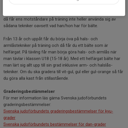
är vita med t.ex. ett gult fält i mitten längs hela bältet. Ett mon-
bälte visar att man inte har lärt sig arm- och halslås-tekniker och
då får ens motståndare på träning inte heller använda sig av
sådana tekniker oavsett vad han/hon har för bälte.
Från 13 år och uppåt får du börja öva på hals- och
armlåstekniker på träning och då får du ett bälte som är
helfärgat. På tävling får man börja göra hals- och armlås när
man tävlar i klassen U18 (15-18 år). Med ett helfärgat bälte har
man lärt sig allt upp till sin grad inklusive arm- och halslås-
tekniker. Om du ska gradera till vit-gul, gul eller gul-orange så får
du göra alla kast från stillastående.
Graderingsbestämmelser
För mer information läs gärna Svenska judoförbundets
graderingsbestämmelser:
Svenska judoförbundets graderingsbestämmelser för kyu-
grader
Svenska judoförbundets bestämmelser för dan-grader