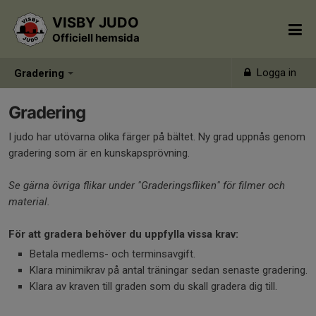
VISBY JUDO
Officiell hemsida
Logga in
Gradering
Gradering
I judo har utövarna olika färger på bältet. Ny grad uppnås genom
gradering som är en kunskapsprövning.
Se gärna övriga flikar under "Graderingsfliken" för filmer och
material.
För att gradera behöver du uppfylla vissa krav:
Betala medlems- och terminsavgift.
Klara minimikrav på antal träningar sedan senaste gradering.
Klara av kraven till graden som du skall gradera dig till.