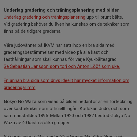
Underlag gradering och träningsplanering med bilder
Underlag gradering och träningsplanering
upp till brunt bälte.
Vid gradering behöver du även ha kunskap om de tekniker som
finns på de tidigare graderna.
Våra judovänner på IKVM har satt ihop en bra sida med
graderingsbestämmelser med video på alla kast och
fasthållningar som skall kunnas för varje Kyu-bältesgrad.
Se Sebastian Jansson som tori och Anton Lööf som uke.
En annan bra sida som drivs ideellt har mycket information om
graderingar mm
.
G
okyō No Waza som visas på bilden nedanför är en förteckning
över kasttekniker som officiellt ingår i Kōdōkan Jūdō, och som
sammanställdes 1895. Mellan 1920 och 1982 bestod Gokyō No
Waza av 40 kast i 5 olika grupper.
Se gärna övriga flikar under "Graderingsfliken" för filmer och