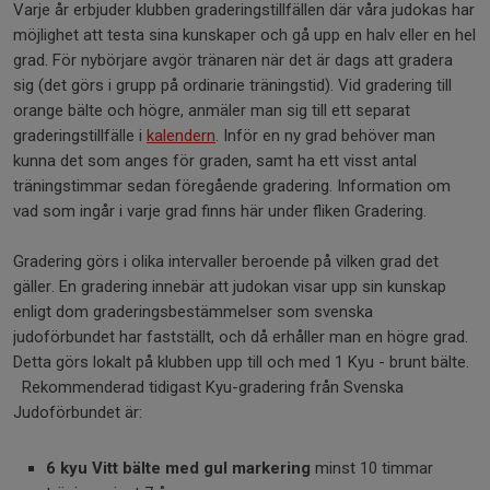
Varje år erbjuder klubben graderingstillfällen där våra judokas har
möjlighet att testa sina kunskaper och gå upp en halv eller en hel
grad. För nybörjare avgör tränaren när det är dags att gradera
sig (det görs i grupp på ordinarie träningstid). Vid gradering till
orange bälte och högre, anmäler man sig till ett separat
graderingstillfälle i
kalendern
. Inför en ny grad behöver man
kunna det som anges för graden, samt ha ett visst antal
träningstimmar sedan föregående gradering. Information om
vad som ingår i varje grad finns här under fliken Gradering.
Gradering görs i olika intervaller beroende på vilken grad det
gäller. En gradering innebär att judokan visar upp sin kunskap
enligt dom graderingsbestämmelser som svenska
judoförbundet har fastställt, och då erhåller man en högre grad.
Detta görs lokalt på klubben upp till och med 1 Kyu - brunt bälte.
Rekommenderad tidigast Kyu-gradering från Svenska
Judoförbundet är:
6 kyu Vitt bälte med gul markering
minst 10 timmar