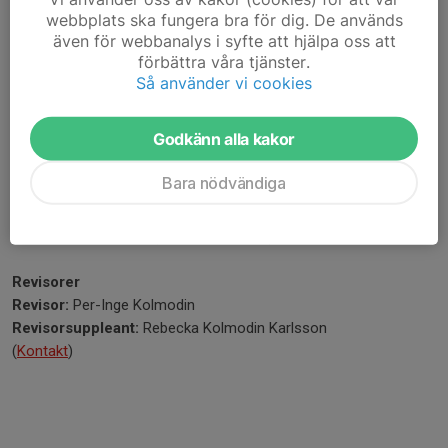
Kassör
: Jarmo Kiviharju
webbplats ska fungera bra för dig. De används
Sekreterare
: Ulrika Zohdi Ferm
även för webbanalys i syfte att hjälpa oss att
Suppleant
: Isac Sjögren
förbättra våra tjänster.
Suppleant
: Karin Nilsson
Så använder vi cookies
Suppleant
: Therese Skarstedt
Suppleant och vice ordförande
: Stefan Kindblad
Godkänn alla kakor
Suppleant
: Marco Aguirre
Bara nödvändiga
Valberedning
Rebecka Kolmodin Karlsson
Peder Hammarskiöld
(sammankallande)
Revisorer
Revisor:
Per-Inge Kolmodin
Revisorsuppleant:
Rebecka Kolmodin Karlsson
(
Kontakt
)