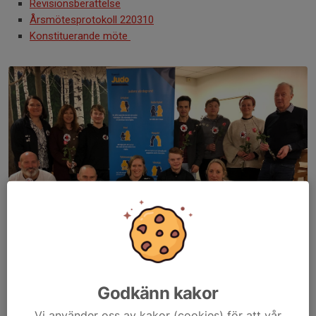
Revisionsberättelse
Årsmötesprotokoll 220310
Konstituerande möte
Årsmötesdeltagarna på årsmötet 2022 i Wisbygymnasiets matsal. Foto:
Astrid Nilsson.
Godkänn kakor
Ordförande
: Ilse Vuijsters Hammarström
Vi använder oss av kakor (cookies) för att vår