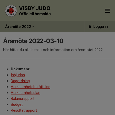
VISBY JUDO
Officiell hemsida
Logga in
Årsmöte 2022
Årsmöte 2022-03-10
Här hittar du alla beslut och information om årsmötet 2022.
Dokument:
Inbjudan
Dagordning
Verksamhetsberättelse
Verksamhetsplan
Balansrapport
Budget
Resultatrapport