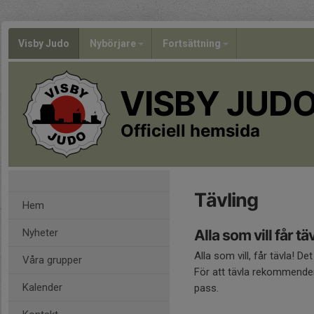
Visby Judo
Nybörjare
Fortsättning
VISBY JUD
Officiell hemsida
Tävling
Hem
Nyheter
Alla som vill får tä
Alla som vill, får tävla! D
Våra grupper
För att tävla rekommendera
Kalender
pass.