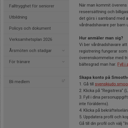
När man kommit överens me
Falltrygghet för seniorer
reseersättning och billiga
Utbildning
det görs i samband med a
vårdnadshavare per barn un
Policys och dokument
Hur anmäler man sig?
Verksamhetsplan 2026
Vi ber vårdnadshavare att 
Årsmöten och stadgar
registrering fungerar som e
överenskommelse med tränar
För tränare
bältesgrad man har.
Fyll i
Skapa konto på Smoot
Bli medlem
1. Gå till
svenskjudo.smo
2. Klicka på "Registrera" (
3. Fyll i dina personuppgi
inte förälderns).
4. Klicka på bekräftelselän
5. Uppdatera profil och kop
Gå till din profil och välj "I