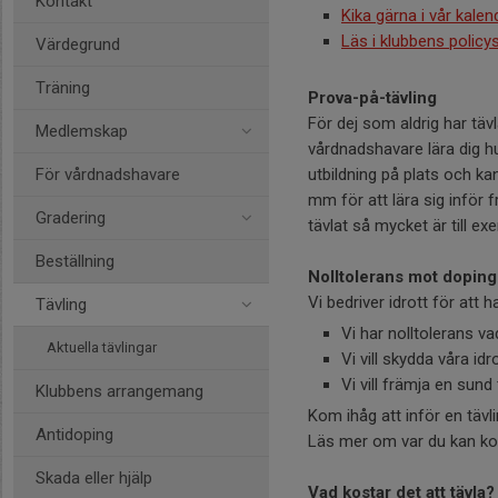
Kontakt
Kika gärna i vår kalend
Läs i klubbens policy
Värdegrund
Träning
Prova-på-tävling
För dej som aldrig har täv
Medlemskap
vårdnadshavare lära dig h
För vårdnadshavare
utbildning på plats och kan
mm för att lära sig inför 
Gradering
tävlat så mycket är till
Beställning
Nolltolerans mot doping
Vi bedriver idrott för att h
Tävling
Vi har nolltolerans va
Aktuella tävlingar
Vi vill skydda våra idr
Vi vill främja en sund 
Klubbens arrangemang
Kom ihåg att inför en tävl
Antidoping
Läs mer om var du kan kon
Skada eller hjälp
Vad kostar det att tävla?