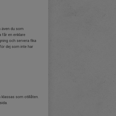
kan även du som
 får en enklare
ägning och servera fika
för dej som inte har
n klassas som otillåten.
sida.