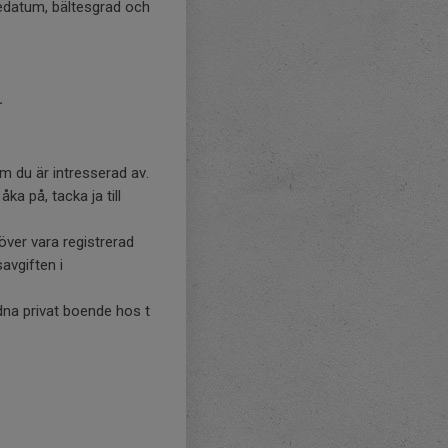
sedatum, bältesgrad och
.
om du är intresserad av.
a på, tacka ja till
ver vara registrerad
avgiften i
dna privat boende hos t