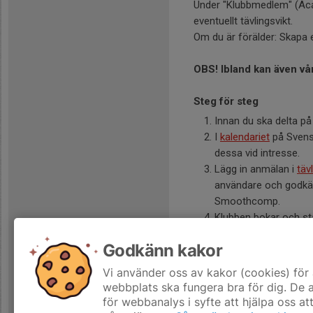
Under "Klubbmedlem" (Acad
eventuellt tävlingsvikt.
Om du är förälder: Skapa e
OBS! Ibland kan även vå
Steg för steg
Innan du ska delta på
I
kalendariet
på Svensk
dessa vid intresse.
Lägg in anmälan i
täv
användare och godkänd
Smoothcomp.
Klubben bokar och st
ex familj eller vänn
Godkänn kakor
Här kan du läsa om
Aktuel
Vi använder oss av kakor (cookies) för 
Läs mer på Svenska Judofö
webbplats ska fungera bra för dig. De
för webbanalys i syfte att hjälpa oss at