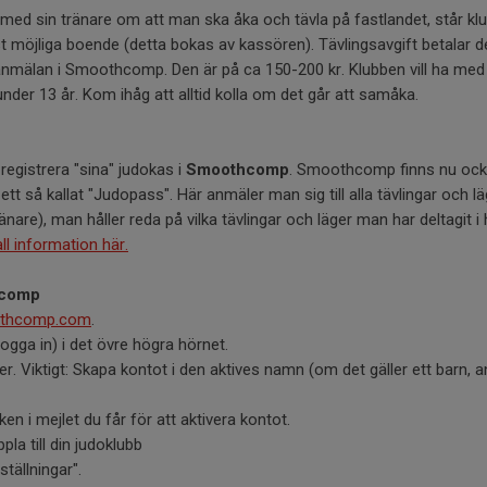
d sin tränare om att man ska åka och tävla på fastlandet, står klu
st möjliga boende (detta bokas av kassören). Tävlingsavgift betalar d
nmälan i Smoothcomp. Den är på ca 150-200 kr. Klubben vill ha med
der 13 år. Kom ihåg att alltid kolla om det går att samåka.
registrera "sina" judokas i
Smoothcomp
. Smoothcomp finns nu o
tt så kallat "Judopass". Här anmäler man sig till alla tävlingar och lä
e), man håller reda på vilka tävlingar och läger man har deltagit i 
 all information här.
hcomp
othcomp.com
.
Logga in) i det övre högra hörnet.
fter. Viktigt: Skapa kontot i den aktives namn (om det gäller ett barn,
ken i mejlet du får för att aktivera kontot.
pla till din judoklubb
nställningar".