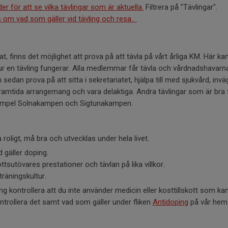
er för att se vilka tävlingar som är aktuella.
Filtrera på "Tävlingar".
s om vad som gäller vid tävling och resa.
lat, finns det möjlighet att prova på att tävla på vårt årliga KM. Här 
ur en tävling fungerar. Alla medlemmar får tävla och vårdnadshavarna
 sedan prova på att sitta i sekretariatet, hjälpa till med sjukvård, inv
framtida arrangemang och vara delaktiga. Andra tävlingar som är bra 
 exempel Solnakampen och Sigtunakampen.
a roligt, må bra och utvecklas under hela livet.
d gäller doping.
ottsutövares prestationer och tävlan på lika villkor.
träningskultur.
ing kontrollera att du inte använder medicin eller kosttillskott som ka
trollera det samt vad som gäller under fliken
Antidoping
på vår hem