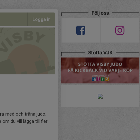
Följ oss
Logga in
Stötta VJK
vara med och träna judo.
 du vill lägga till fler