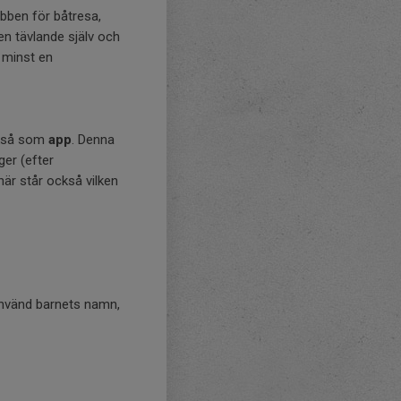
bben för båtresa,
en tävlande själv och
 minst en
ckså som
app
. Denna
ger (efter
här står också vilken
 använd barnets namn,