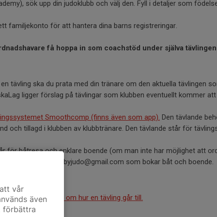
emy), sök upp din judoklubb och välj den. Fyll i detaljer som födel
tt familjekonto för att hantera dina barns registreringar.
rdnadshavare få hoppa in som coachstöd under själva tävlingen
 en tävling ska du prata med din tränare om den aktuella tävlingen s
aLag ligger förslag på tävlingar som klubben eventuellt kommer att åk
lingssystemet Smoothcomp (finns även som app).
Den tävlande behö
 och tillagd i klubben av klubbtränare. Den tävlande står för tävlings
år för båtresa och enklare boende (om man inte har möjlighet att or
er). Kontakta kassorvisbyjudo@gmail.com som bokar båt och boende.
la tävlingar
just nu.
att vår
rbundets hemsida om hur en tävling går till.
 används även
t förbättra