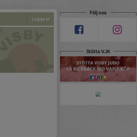
Följ oss
Logga in
Stötta VJK