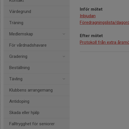
Kontakt
Inför mötet
Värdegrund
Inbjudan
Föredragningslista/dagord
Träning
Medlemskap
Efter mötet
Protokoll från extra årsm
För vårdnadshavare
Gradering
Beställning
Tävling
Klubbens arrangemang
Antidoping
Skada eller hjälp
Falltrygghet för seniorer