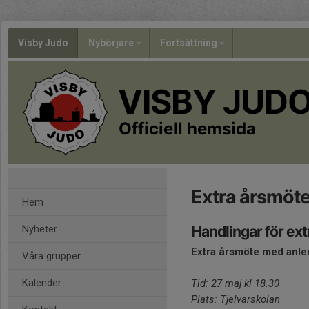
Visby Judo
Nybörjare
Fortsättning
VISBY JUD
Officiell hemsida
Extra årsmöt
Hem
Nyheter
Handlingar för ex
Extra årsmöte med anled
Våra grupper
Kalender
Tid: 27 maj kl 18.30
Plats: Tjelvarskolan