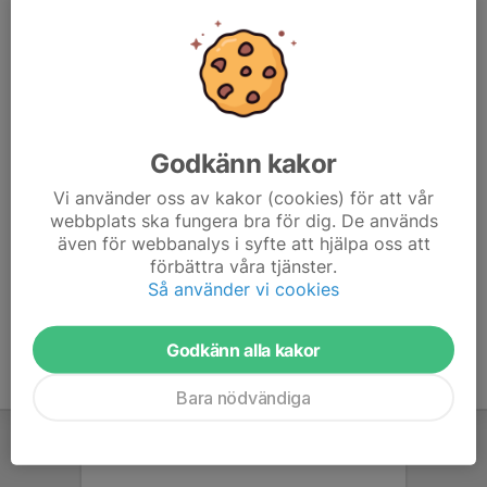
ev. matpreferenser till visbyjudo@gmail.com
Kom gärna ca 30 min innan så hjälps vi åt att lägga ut
mattorna.
Första passet på majlägret.
Godkänn kakor
Varmt välkomna!
Vi använder oss av kakor (cookies) för att vår
webbplats ska fungera bra för dig. De används
Lägerschema 8-10 maj 2026_ver 2.pdf
även för webbanalys i syfte att hjälpa oss att
förbättra våra tjänster.
Så använder vi cookies
Godkänn alla kakor
Bara nödvändiga