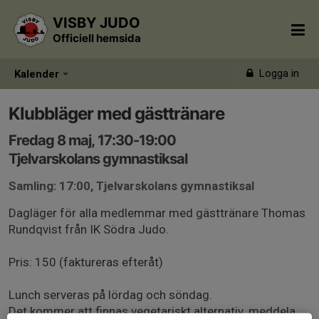
VISBY JUDO
Officiell hemsida
Logga in
Kalender
Klubbläger med gästtränare
Fredag 8 maj, 17:30-19:00
Tjelvarskolans gymnastiksal
Samling: 17:00, Tjelvarskolans gymnastiksal
Dagläger för alla medlemmar med gästtränare Thomas
Rundqvist från IK Södra Judo.
Pris: 150 (faktureras efteråt)
Lunch serveras på lördag och söndag.
Det kommer att finnas vegetariskt alternativ, meddela