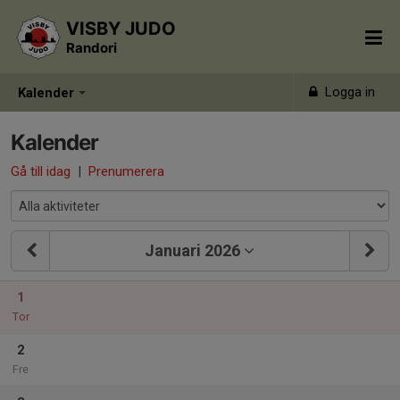
VISBY JUDO
Randori
Logga in
Kalender
Kalender
Gå till idag
|
Prenumerera
Januari 2026
1
Tor
2
Fre