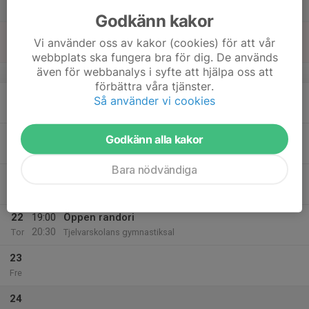
Lör
Godkänn kakor
18
Vi använder oss av kakor (cookies) för att vår
Sön
webbplats ska fungera bra för dig. De används
även för webbanalys i syfte att hjälpa oss att
v.4
förbättra våra tjänster.
19
Så använder vi cookies
Mån
20
Godkänn alla kakor
Tis
Bara nödvändiga
21
Ons
22
19:00
Öppen randori
20:30
Tor
Tjelvarskolans gymnastiksal
23
Fre
24