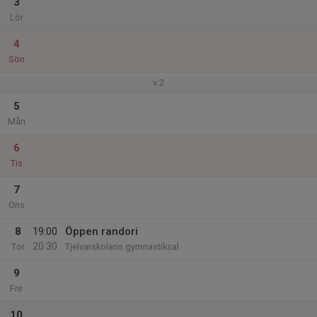
3
Lör
4
Sön
v.2
5
Mån
6
Tis
7
Ons
8
19:00
Öppen randori
20:30
Tor
Tjelvarskolans gymnastiksal
9
Fre
10