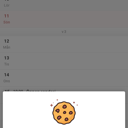
Lör
11
Sön
v.3
12
Mån
13
Tis
14
Ons
15
19:00
Öppen randori
20:30
Tor
Tjelvarskolans gymnastiksal
16
Fre
17