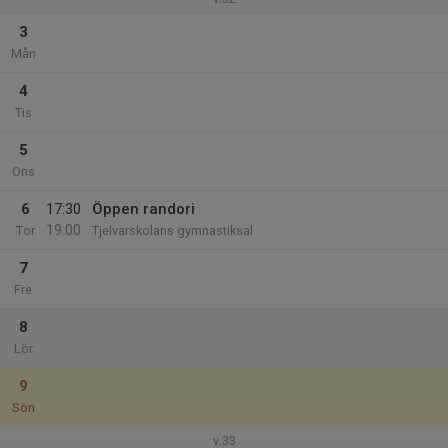
3
Mån
4
Tis
5
Ons
6
17:30
Öppen randori
19:00
Tor
Tjelvarskolans gymnastiksal
7
Fre
8
Lör
9
Sön
v.33