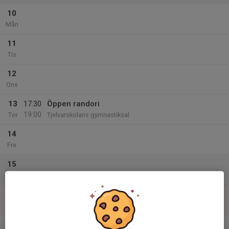
10
Mån
11
Tis
12
Ons
13
17:30
Öppen randori
19:00
Tor
Tjelvarskolans gymnastiksal
14
Fre
15
Lör
16
Sön
v.34