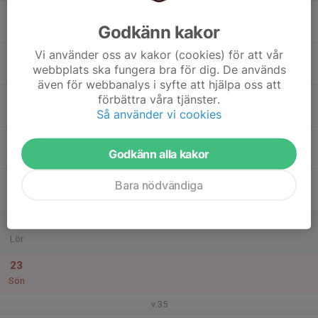
17
Godkänn kakor
Mån
Vi använder oss av kakor (cookies) för att vår
18
webbplats ska fungera bra för dig. De används
Tis
även för webbanalys i syfte att hjälpa oss att
19
förbättra våra tjänster.
Så använder vi cookies
Ons
20
17:30
Öppen randori
Godkänn alla kakor
19:00
Tor
Tjelvarskolans gymnastiksal
21
Bara nödvändiga
Fre
22
Lör
23
Sön
v.35