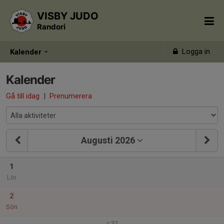
VISBY JUDO
Randori
Logga in
Kalender
Kalender
Gå till idag
|
Prenumerera
Augusti 2026
1
Lör
2
Sön
v.32