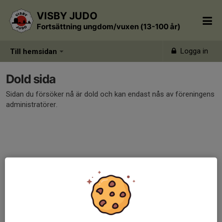
VISBY JUDO
Fortsättning ungdom/vuxen (13-100 år)
Logga in
Till hemsidan
Dold sida
Sidan du försöker nå är dold och kan endast nås av föreningens
administratörer.