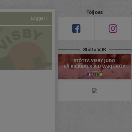
Följ oss
Logga in
Stötta VJK