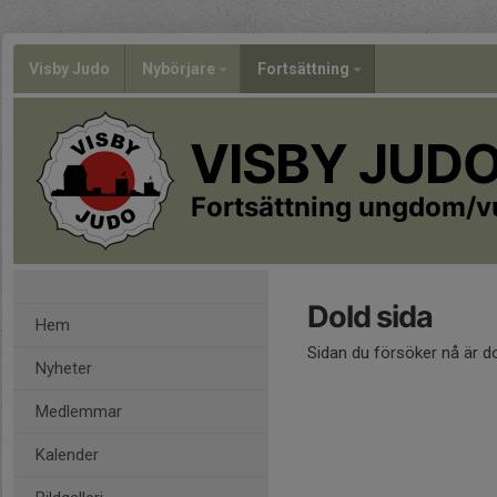
Visby Judo
Nybörjare
Fortsättning
VISBY JUD
Fortsättning ungdom/v
Dold sida
Hem
Sidan du försöker nå är d
Nyheter
Medlemmar
Kalender