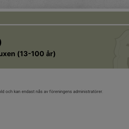
O
uxen (13-100 år)
old och kan endast nås av föreningens administratörer.