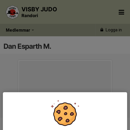
VISBY JUDO
Randori
Logga in
Medlemmar
Dan Esparth M.
Ålder
15 år