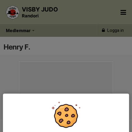
VISBY JUDO
Randori
Logga in
Medlemmar
Henry F.
Ålder
14 år