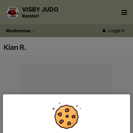
VISBY JUDO
Randori
Logga in
Medlemmar
Kian R.
Ålder
10 år