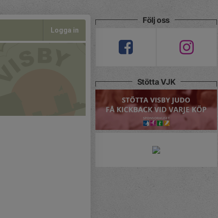
Följ oss
Logga in
Stötta VJK