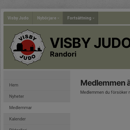
Visby Judo
Nybörjare
Fortsättning
VISBY JUD
Randori
Medlemmen är
Hem
Medlemmen du försöker nå
Nyheter
Medlemmar
Kalender