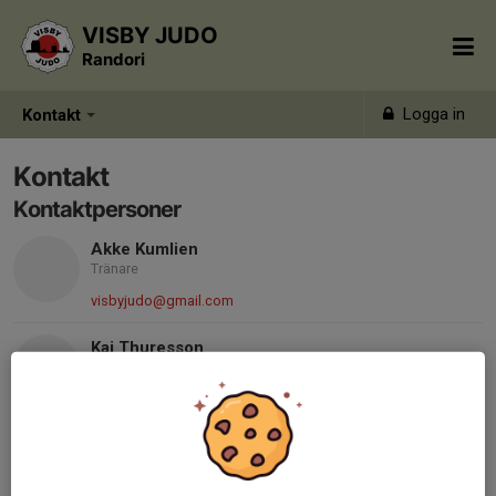
VISBY JUDO
Randori
Logga in
Kontakt
Kontakt
Kontaktpersoner
Akke Kumlien
Tränare
visbyjudo@gmail.com
Kaj Thuresson
Tränare
visbyjudo@gmail.com