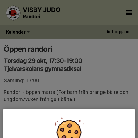
VISBY JUDO
Randori
Logga in
Kalender
Öppen randori
Torsdag 29 okt, 17:30-19:00
Tjelvarskolans gymnastiksal
Samling: 17:00
Randori - öppen matta (För barn från orange bälte och
ungdom/vuxen från gult bälte.)
Vi hjälps åt att lägga ut och ta in mattorna efter
träningen.