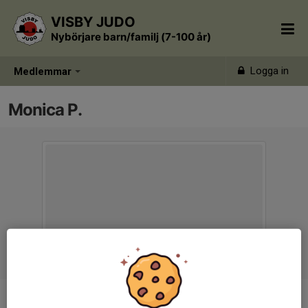
VISBY JUDO
Nybörjare barn/familj (7-100 år)
Logga in
Medlemmar
Monica P.
Titel
Hjälptränare