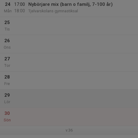
24
17:00
Nybörjare mix (barn o familj, 7-100 år)
18:00
Mån
Tjelvarskolans gymnastiksal
25
Tis
26
Ons
27
Tor
28
Fre
29
Lör
30
Sön
v.36