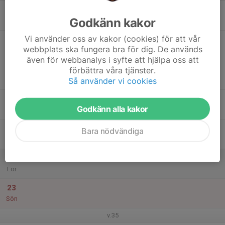
17
Godkänn kakor
Mån
Vi använder oss av kakor (cookies) för att vår
18
webbplats ska fungera bra för dig. De används
Tis
även för webbanalys i syfte att hjälpa oss att
19
förbättra våra tjänster.
Så använder vi cookies
Ons
20
Godkänn alla kakor
Tor
21
Bara nödvändiga
Fre
22
Lör
23
Sön
v.35