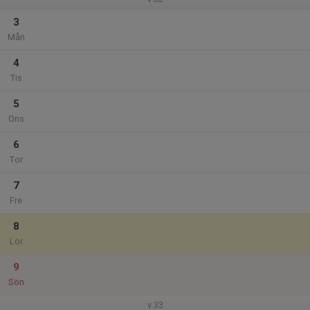
3
Mån
4
Tis
5
Ons
6
Tor
7
Fre
8
Lör
9
Sön
v.33