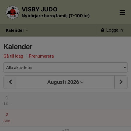
VISBY JUDO
Nybörjare barn/familj (7-100 år)
Logga in
Kalender
Kalender
Gå till idag
|
Prenumerera
Augusti 2026
1
Lör
2
Sön
v.32