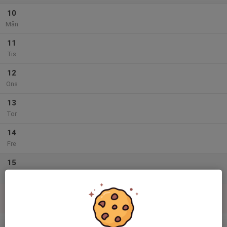
10
Mån
11
Tis
12
Ons
13
Tor
14
Fre
15
Lör
16
Sön
v.34