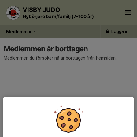
VISBY JUDO
Nybörjare barn/familj (7-100 år)
Logga in
Medlemmar
Medlemmen är borttagen
Medlemmen du försöker nå är borttagen från hemsidan.