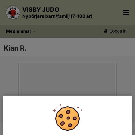
VISBY JUDO
Nybörjare barn/familj (7-100 år)
Logga in
Medlemmar
Kian R.
Ålder
10 år