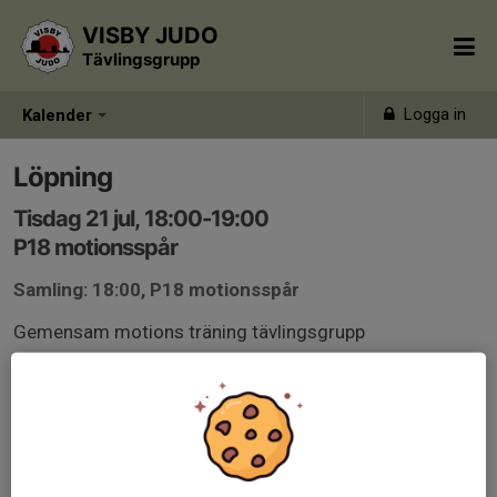
VISBY JUDO
Tävlingsgrupp
Logga in
Kalender
Löpning
Tisdag 21 jul, 18:00-19:00
P18 motionsspår
Samling: 18:00, P18 motionsspår
Gemensam motions träning tävlingsgrupp