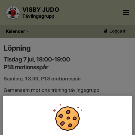
VISBY JUDO
Tävlingsgrupp
Logga in
Kalender
Löpning
Tisdag 7 jul, 18:00-19:00
P18 motionsspår
Samling: 18:00, P18 motionsspår
Gemensam motions träning tävlingsgrupp