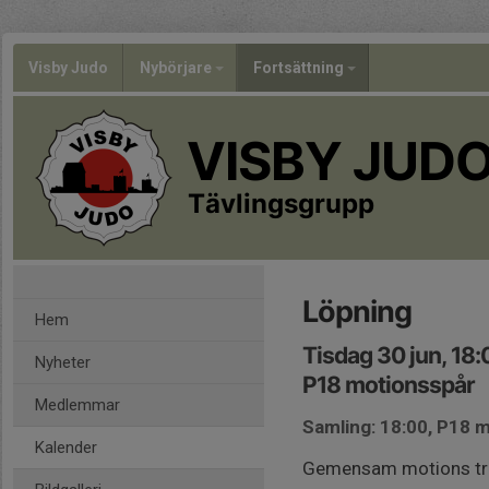
Visby Judo
Nybörjare
Fortsättning
VISBY JUD
Tävlingsgrupp
Löpning
Hem
Tisdag 30 jun, 18
Nyheter
P18 motionsspår
Medlemmar
Samling: 18:00, P18 
Kalender
Gemensam motions trä