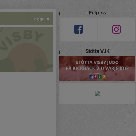
Följ oss
Logga in
Stötta VJK