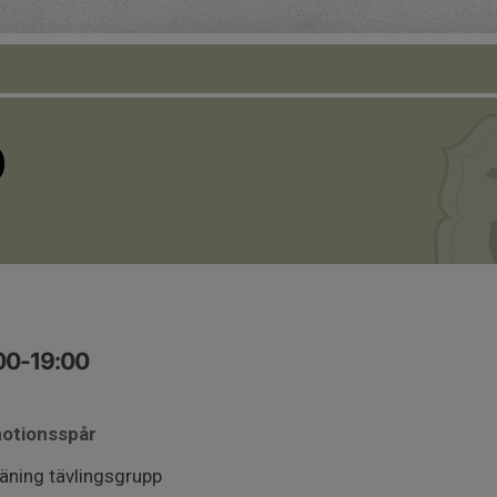
O
:00-19:00
motionsspår
ning tävlingsgrupp