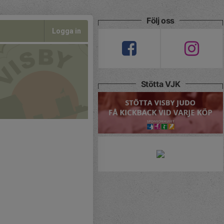
Följ oss
Logga in
Stötta VJK