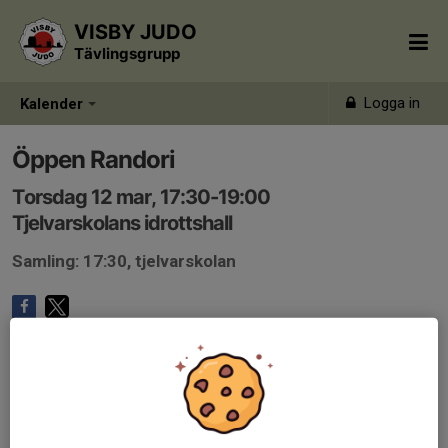
VISBY JUDO
Tävlingsgrupp
Logga in
Kalender
Öppen Randori
Torsdag 12 mar, 17:30-19:00
Tjelvarskolans idrottshall
Samling: 17:30, tjelvarskolan