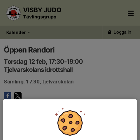
VISBY JUDO
Tävlingsgrupp
Logga in
Kalender
Öppen Randori
Torsdag 12 feb, 17:30-19:00
Tjelvarskolans idrottshall
Samling: 17:30, tjelvarskolan