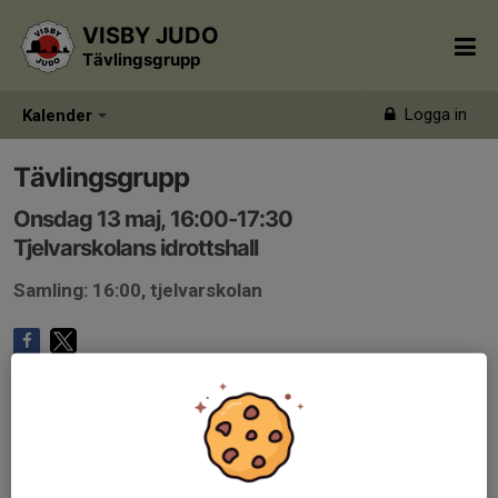
VISBY JUDO
Tävlingsgrupp
Logga in
Kalender
Tävlingsgrupp
Onsdag 13 maj, 16:00-17:30
Tjelvarskolans idrottshall
Samling: 16:00, tjelvarskolan