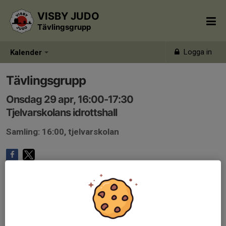
VISBY JUDO
Tävlingsgrupp
Logga in
Kalender
Tävlingsgrupp
Onsdag 29 apr, 16:00-17:30
Tjelvarskolans idrottshall
Samling: 16:00, tjelvarskolan