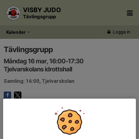
VISBY JUDO
Tävlingsgrupp
Logga in
Kalender
Tävlingsgrupp
Måndag 16 mar, 16:00-17:30
Tjelvarskolans idrottshall
Samling: 16:00, Tjelvarskolan