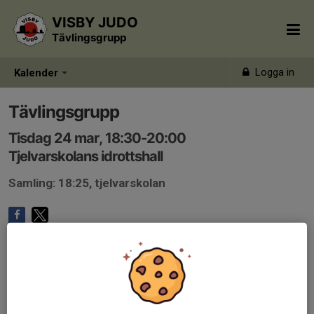
VISBY JUDO
Tävlingsgrupp
Logga in
Kalender
Tävlingsgrupp
Tisdag 24 mar, 18:30-20:00
Tjelvarskolans idrottshall
Samling: 18:25, tjelvarskolan