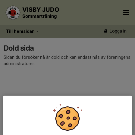
VISBY JUDO
Sommarträning
Logga in
Till hemsidan
Dold sida
Sidan du försöker nå är dold och kan endast nås av föreningens
administratörer.