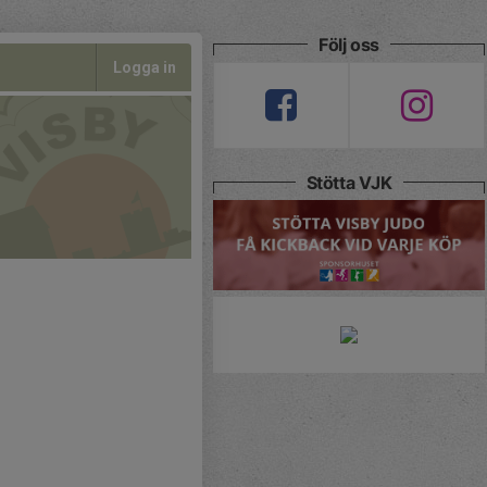
Följ oss
Logga in
Stötta VJK