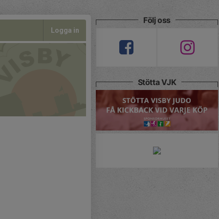
Följ oss
Logga in
Stötta VJK