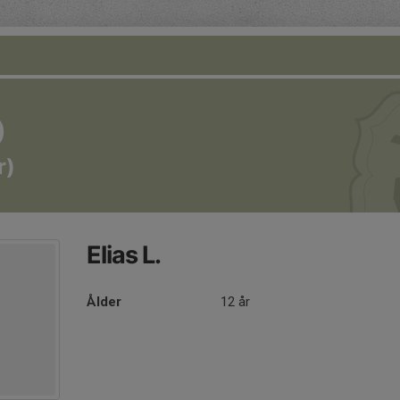
O
r)
Elias L.
Ålder
12 år