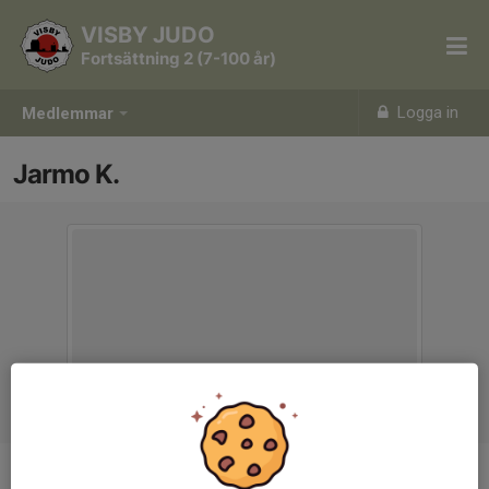
VISBY JUDO
Fortsättning 2 (7-100 år)
Logga in
Medlemmar
Jarmo K.
Titel
Tränare