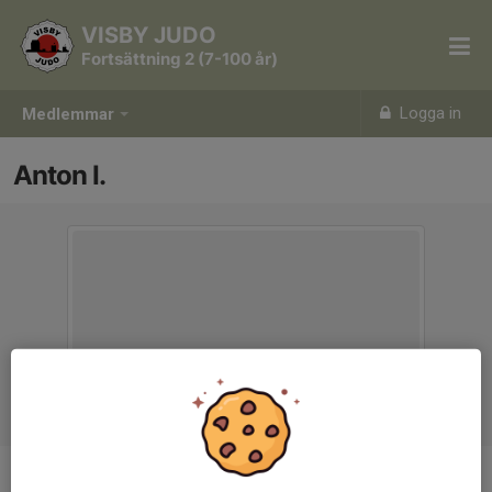
VISBY JUDO
Fortsättning 2 (7-100 år)
Logga in
Medlemmar
Anton I.
Ålder
41 år