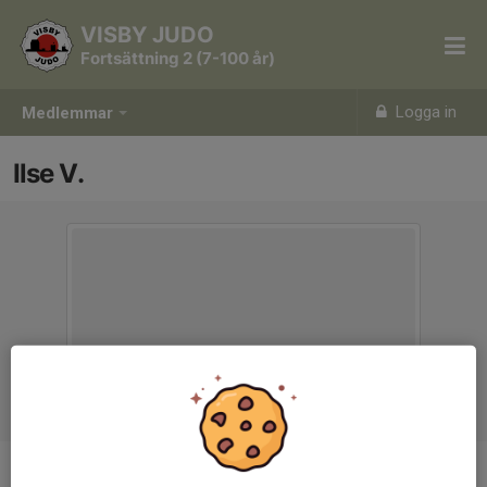
VISBY JUDO
Fortsättning 2 (7-100 år)
Logga in
Medlemmar
Ilse V.
Titel
Tränare