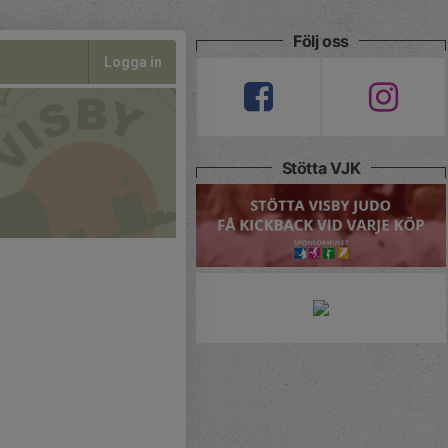
Följ oss
Logga in
Stötta VJK