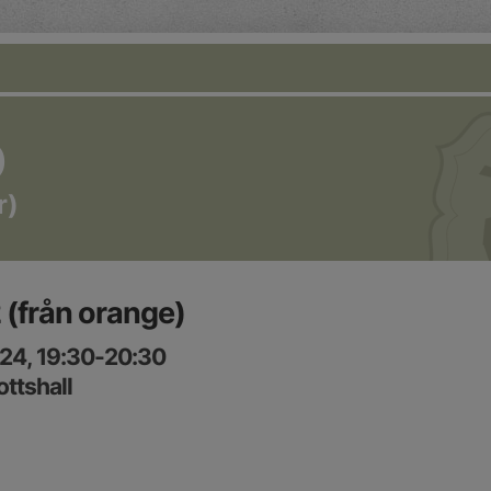
O
r)
 (från orange)
24, 19:30-20:30
ottshall